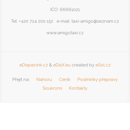
Kontakty
AmigoTaxi (Pavel Škopek)
IČO: 66661021
Tel: +420 724 200 152 e-mail: taxi-amigo@seznam.cz
www.amigotaxi.cz
eDispecink.cz
&
eDisX.eu
created by
eSol.cz
Přejít na:
Nahoru
Ceník
Podmínky přepravy
Soukromí
Kontakty