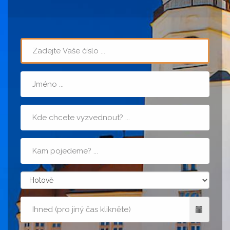
Telefon
Jméno
Místo
nástupu
Cílová
adresa
zpusobPlatby
Kdy