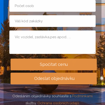
Počet
osob
t08
Poznámka
Spočítat cenu
Odeslat objednávku
Odesláním objednávky souhlasíte s
Podmínkami
služby.
Ochrana osobních údajů
.