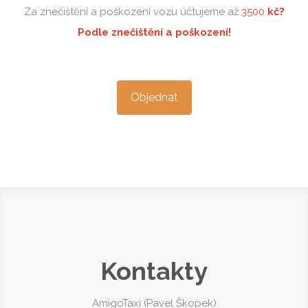
taky zvýšit cenu o 1kč na km!
Za znečištění a poškození vozu účtujeme až
3500
kč
?
Podle znečištění a poškození!
Objednat