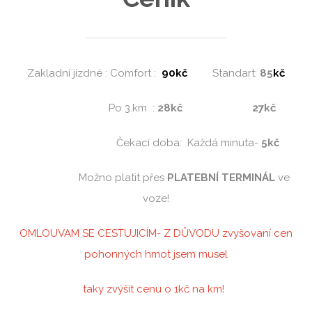
Ceník
Zakladní jízdné : Comfort :
90kč
Standart:
85
kč
Po 3.km :
28kč
27kč
Čekací doba: Každá minuta-
5kč
Možno platit přes
PLATEBNÍ
TERMINÁL
ve
voze!
OMLOUVAM SE CESTUJICÍM- Z DŮVODU zvyšovaní cen
pohonných hmot jsem musel